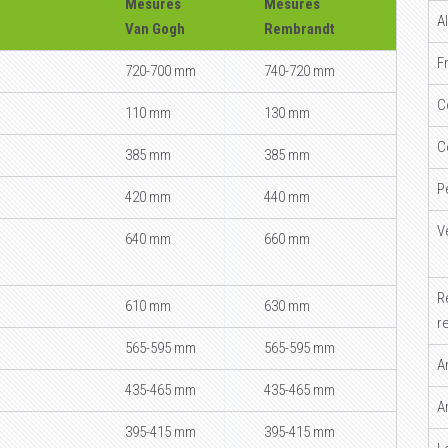
Mesures
Mesures
A
Van Gogh
Rembrandt
F
720-700 mm
740-720 mm
C
110 mm
130 mm
C
385 mm
385 mm
P
420 mm
440 mm
V
640 mm
660 mm
R
610 mm
630 mm
r
565-595 mm
565-595 mm
A
435-465 mm
435-465 mm
A
395-415 mm
395-415 mm