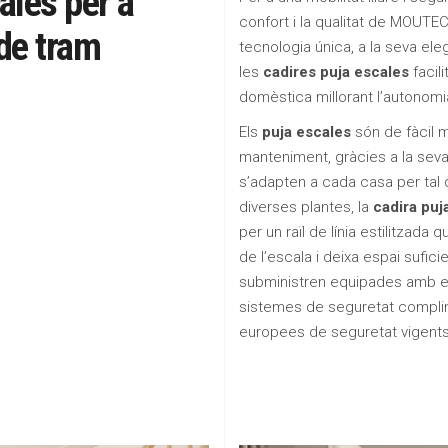
ales per a
confort i la qualitat de MOUTEC
de tram
tecnologia única, a la seva eleg
les
cadires puja escales
facili
domèstica millorant l’autonomia
Els
puja escales
són de fàcil m
manteniment, gràcies a la seva g
s’adapten a cada casa per tal 
diverses plantes, la
cadira puj
per un raïl de línia estilitzada q
de l’escala i deixa espai suficie
subministren equipades amb e
sistemes de seguretat complin
europees de seguretat vigents