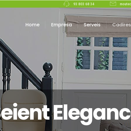
93 803 68 34
moute
Home
Empresa
Serveis
Cadires
eient Elegan