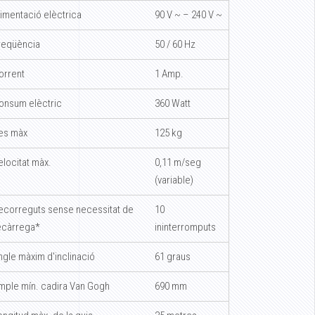
limentació elèctrica
90 V ~ – 240 V ~
reqüència
50 / 60 Hz
orrent
1 Amp.
onsum elèctric
360 Watt
es màx
125 kg
elocitat màx.
0,11 m/seg
(variable)
ecorreguts sense necessitat de
10
ecàrrega*
ininterromputs
ngle màxim d'inclinació
61 graus
mple mín. cadira Van Gogh
690 mm