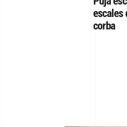
Puja esc
escales 
corba