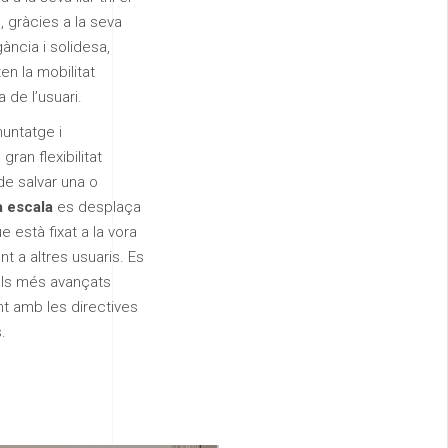
, gràcies a la seva
ància i solidesa,
ten la mobilitat
 de l’usuari.
untatge i
ran flexibilitat
de salvar una o
a escala
es desplaça
ue està fixat a la vora
nt a altres usuaris. Es
ls més avançats
t amb les directives
.