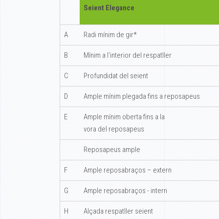
Seient Elegance
A
Radi mínim de gir*
B
Mínim a l’interior del respatller
C
Profundidat del seient
D
Ample mínim plegada fins a reposapeus
E
Ample mínim oberta fins a la
vora del reposapeus
Reposapeus ample
F
Ample reposabraços – extern
G
Ample reposabraços - intern
H
Alçada respatller seient