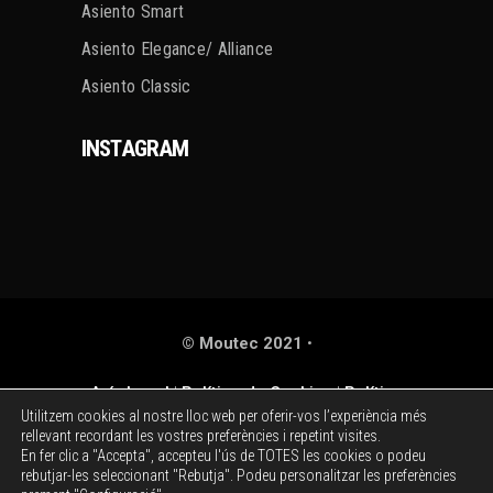
Asiento Smart
Asiento Elegance/ Alliance
Asiento Classic
INSTAGRAM
© Moutec 2021
•
Avís Legal
|
Política de Cookies
|
Política
Utilitzem cookies al nostre lloc web per oferir-vos l’experiència més
de Privacitat
rellevant recordant les vostres preferències i repetint visites.
En fer clic a "Accepta", accepteu l'ús de TOTES les cookies o podeu
rebutjar-les seleccionant "Rebutja". Podeu personalitzar les preferències