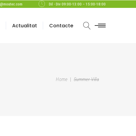
c@moutec.com
Dil - Div 09:00-13:00 – 15:00-18:00
Actualitat
Contacte
Home
|
Summer Villa