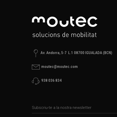
Av. Andorra, 5-7 L.1 08700 IGUALADA (BCN)
moutec@moutec.com
938 036 834