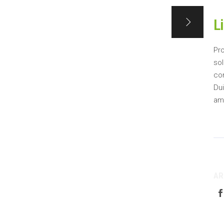
L
Pro
sol
con
Dui
am
AR