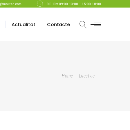
c@moutec.com
Dil - Div 09:00-13:00 – 15:00-18:00
Actualitat
Contacte
Home
|
Lifestyle